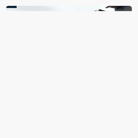
Coleta seletiva será retomada em Guarapuava nesta
segunda-feira (10); veja quando o caminhão passará no
seu bairro