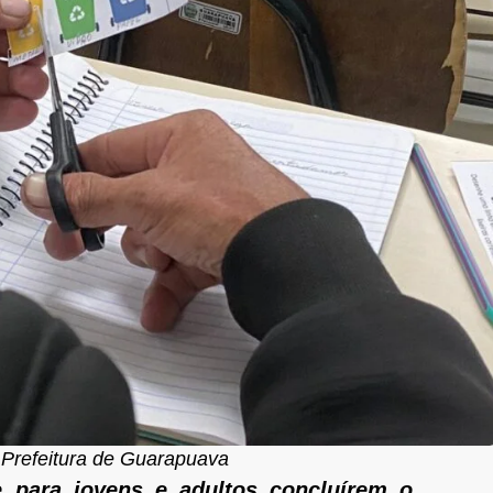
 Prefeitura de Guarapuava
 para jovens e adultos concluírem o