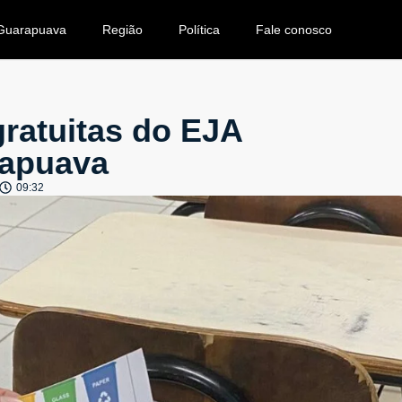
Guarapuava
Região
Política
Fale conosco
gratuitas do EJA
rapuava
09:32