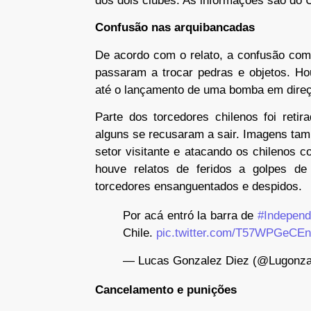
dos dois clubes. As informações são do 
Confusão nas arquibancadas
De acordo com o relato, a confusão com
passaram a trocar pedras e objetos. Ho
até o lançamento de uma bomba em direçã
Parte dos torcedores chilenos foi reti
alguns se recusaram a sair. Imagens ta
setor visitante e atacando os chilenos
houve relatos de feridos a golpes de
torcedores ensanguentados e despidos.
Por acá entró la barra de
#Independ
Chile.
pic.twitter.com/T57WPGeCEn
— Lucas Gonzalez Diez (@Lugonza
Cancelamento e punições