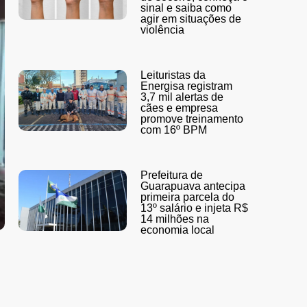
sinal e saiba como
agir em situações de
violência
Leituristas da
Energisa registram
3,7 mil alertas de
cães e empresa
promove treinamento
com 16º BPM
Prefeitura de
Guarapuava antecipa
primeira parcela do
13º salário e injeta R$
14 milhões na
economia local