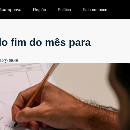
Guarapuava
Região
Política
Fale conosco
do fim do mês para
25
09:49