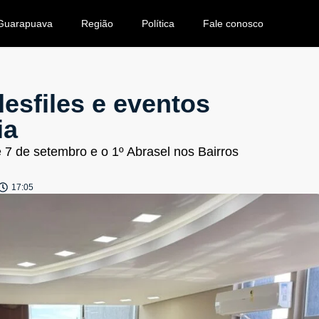
Guarapuava
Região
Política
Fale conosco
esfiles e eventos
ia
e 7 de setembro e o 1º Abrasel nos Bairros
17:05