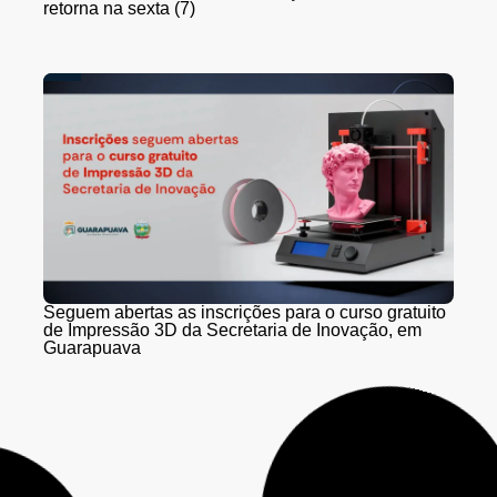
retorna na sexta (7)
Seguem abertas as inscrições para o curso gratuito
de Impressão 3D da Secretaria de Inovação, em
Guarapuava
Mulher é presa com 428 canetas de Mounjaro e 18
celulares em ônibus abordado pela PM em
Laranjeiras do Sul