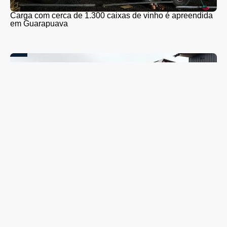
Carga com cerca de 1.300 caixas de vinho é apreendida
em Guarapuava
Coleta seletiva será retomada em Guarapuava nesta
segunda-feira (10); veja quando o caminhão passará no
seu bairro