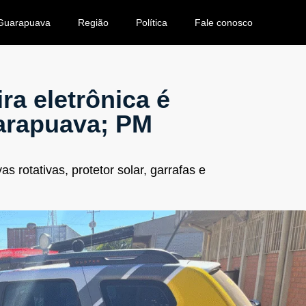
Guarapuava
Região
Política
Fale conosco
a eletrônica é
arapuava; PM
s rotativas, protetor solar, garrafas e