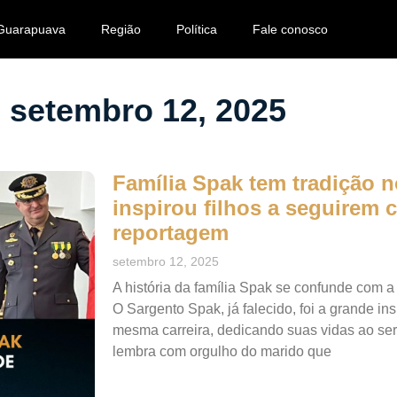
Guarapuava
Região
Política
Fale conosco
setembro 12, 2025
Família Spak tem tradição 
inspirou filhos a seguirem ca
reportagem
setembro 12, 2025
A história da família Spak se confunde com a
O Sargento Spak, já falecido, foi a grande in
mesma carreira, dedicando suas vidas ao serv
lembra com orgulho do marido que