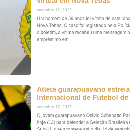
virtual em Nova Tebas
setembro 12, 2025
Um homem de 39 anos foi vítima de estelionato
Nova Tebas. O caso foi registrado pela Políci
o boletim, a vítima recebeu uma mensagem p
empréstimo em
Atleta guarapuavano estreia
Internacional de Futebol de
setembro 12, 2025
O jovem guarapuavano Otávio Schenatto Padi
hoje (12) para defender a Seleção Brasileira
Sub-11, que acontece até o dia 14 de setemb