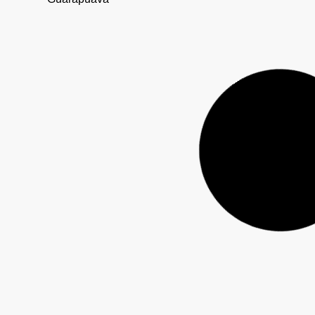
Mulher é presa com 428 canetas de Mounjaro e 18
celulares em ônibus abordado pela PM em
Laranjeiras do Sul
Rapaz de 24 anos segue desaparecido após barco
virar em alagado de Rio Bonito do Iguaçu; buscas
continuam neste sábado (1)