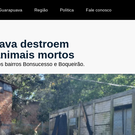
Guarapuava
Região
Política
Fale conosco
ava destroem
animais mortos
os bairros Bonsucesso e Boqueirão.