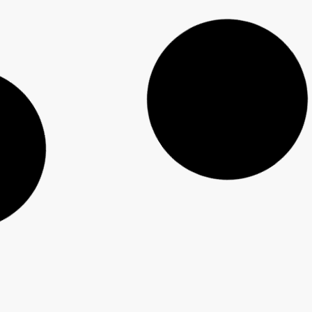
Menino de 4 anos morre após ser atingido por
coluna de concreto em Prudentópolis
PCPR prende investigado por homicídio de pai e
filho em General Carneiro