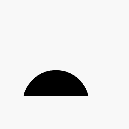
Bombeiros localizam corpo de jovem de 24 anos
que desapareceu após barco virar em Rio Bonito do
Iguaçu
Prefeitura de Guarapuava estrutura projeto para
fortalecer a comercialização de hortifrutigranjeiros
na região