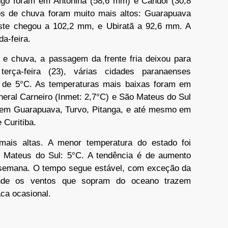
go foram em Antonina (58,6 mm) e Candói (30,8
s de chuva foram muito mais altos: Guarapuava
te chegou a 102,2 mm, e Ubiratã a 92,6 mm. A
a-feira.
e chuva, a passagem da frente fria deixou para
erça-feira (23), várias cidades paranaenses
de 5°C. As temperaturas mais baixas foram em
eral Carneiro (Inmet: 2,7°C) e São Mateus do Sul
a em Guarapuava, Turvo, Pitanga, e até mesmo em
 Curitiba.
mais altas. A menor temperatura do estado foi
 Mateus do Sul: 5°C. A tendência é de aumento
 semana. O tempo segue estável, com exceção da
onde os ventos que sopram do oceano trazem
aca ocasional.