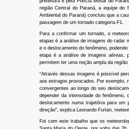
prefeitura e pela Polícia Militar do Pa
região Central do Paraná, a equipe do 
Ambiental do Paraná) concluiu que a cau
passagem de um tornado categoria F1.
Para a confirmar um tornado, o meteoro
etapas é a análise de imagens do radar m
e o deslocamento do fenômeno, podendo 
etapa é a análise de imagens aéreas, p
permitem ter uma noção ampla da região 
“Através dessas imagens é possível per
aos estragos provocados. Por exemplo, 
convergentes ao longo do seu deslocame
depender da intensidade do fenômeno,
deslocamento numa trajetória para u
direção”, explica Leonardo Furlan, meteo
Foi com este trabalho que os meteorolo
Santa Maria do Oeste, por volta das 2h