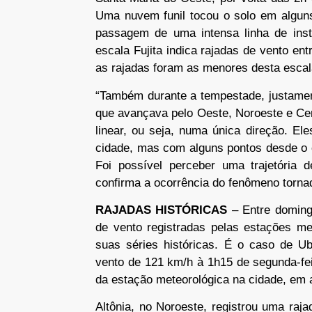
Uma nuvem funil tocou o solo em alguns
passagem de uma intensa linha de insta
escala Fujita indica rajadas de vento en
as rajadas foram as menores desta esca
“Também durante a tempestade, justament
que avançava pelo Oeste, Noroeste e Ce
linear, ou seja, numa única direção. E
cidade, mas com alguns pontos desde o o
Foi possível perceber uma trajetória 
confirma a ocorrência do fenômeno tornad
RAJADAS HISTÓRICAS
– Entre domingo
de vento registradas pelas estações me
suas séries históricas. É o caso de Ub
vento de 121 km/h à 1h15 de segunda-feir
da estação meteorológica na cidade, em
Altônia, no Noroeste, registrou uma raj