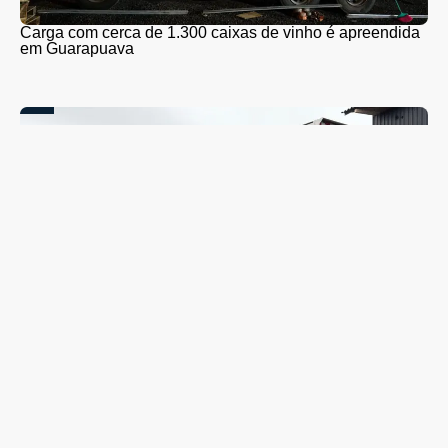
Carga com cerca de 1.300 caixas de vinho é apreendida
em Guarapuava
Coleta seletiva será retomada em Guarapuava nesta
segunda-feira (10); veja quando o caminhão passará no
seu bairro