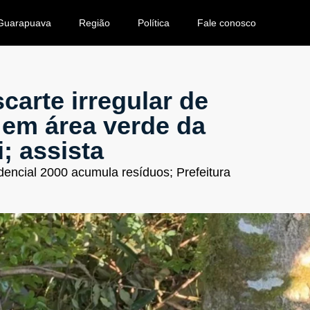
Guarapuava
Região
Política
Fale conosco
carte irregular de
 em área verde da
; assista
dencial 2000 acumula resíduos; Prefeitura