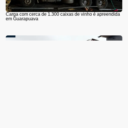
Carga com cerca de 1.300 caixas de vinho é apreendida
em Guarapuava
Coleta seletiva será retomada em Guarapuava nesta
segunda-feira (10); veja quando o caminhão passará no
seu bairro