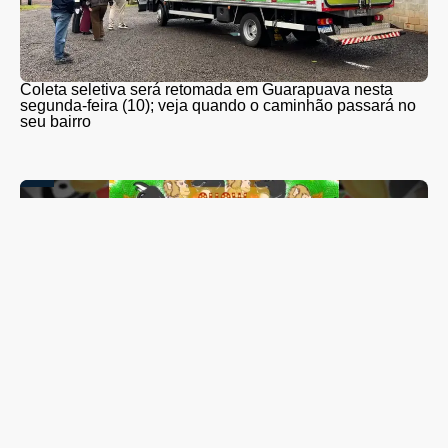
Coleta seletiva será retomada em Guarapuava nesta
segunda-feira (10); veja quando o caminhão passará no
seu bairro
Lis Maia tem show “Coração Brasileiro” transferido para
outubro; espetáculo reunirá mais de 20 artistas de