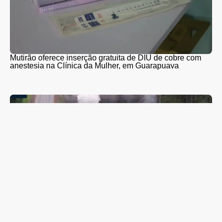
Mutirão oferece inserção gratuita de DIU de cobre com
anestesia na Clínica da Mulher, em Guarapuava
PR-466 terá interdições totais para detonação de rochas
entre Guarapuava e Turvo nesta quinta (6) e sexta-feira