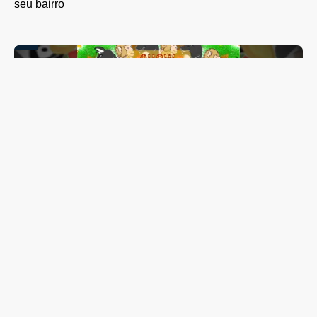
seu bairro
Lis Maia tem show “Coração Brasileiro” transferido para
outubro; espetáculo reunirá mais de 20 artistas de
Guarapuava