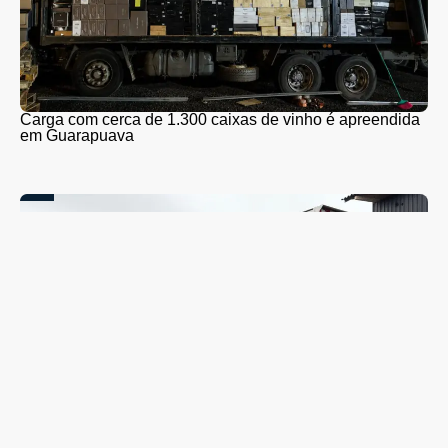
Carga com cerca de 1.300 caixas de vinho é apreendida
em Guarapuava
Coleta seletiva será retomada em Guarapuava nesta
segunda-feira (10); veja quando o caminhão passará no