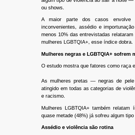
algum tipo de violência ao sair à noite —
ou shows.
A maior parte dos casos envolve 
inconvenientes, assédio e importunaçã
menos 10% das entrevistadas relataram t
mulheres LGBTQIA+, esse índice dobra.
Mulheres negras e LGBTQIA+ sofrem 
O estudo mostra que fatores como raça e
As mulheres pretas — negras de pel
atingido em todas as categorias de violê
e racismo.
Mulheres LGBTQIA+ também relatam índ
quase metade (48%) já sofreu algum tipo
Assédio e violência são rotina