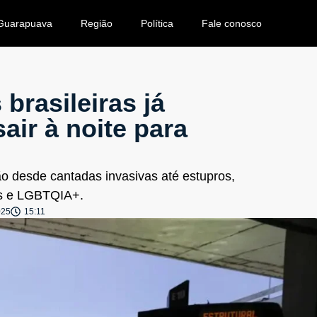
Guarapuava
Região
Política
Fale conosco
brasileiras já
air à noite para
o desde cantadas invasivas até estupros,
as e LGBTQIA+.
025
15:11