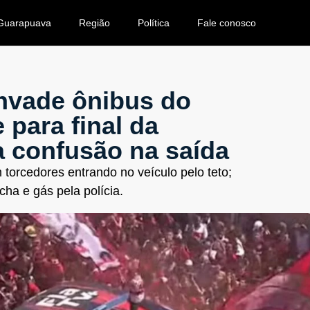
Guarapuava
Região
Política
Fale conosco
nvade ônibus do
para final da
ra confusão na saída
 torcedores entrando no veículo pelo teto;
cha e gás pela polícia.