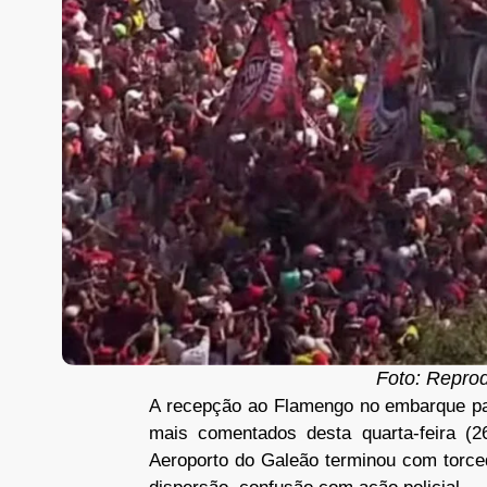
Foto: Repro
A recepção ao Flamengo no embarque par
mais comentados desta quarta-feira 
Aeroporto do Galeão terminou com torce