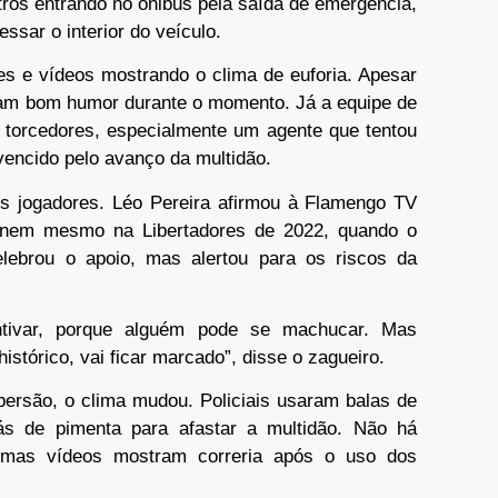
tros entrando no ônibus pela saída de emergência,
sar o interior do veículo.
es e vídeos mostrando o clima de euforia. Apesar
am bom humor durante o momento. Já a equipe de
s torcedores, especialmente um agente que tentou
encido pelo avanço da multidão.
s jogadores. Léo Pereira afirmou à Flamengo TV
, nem mesmo na Libertadores de 2022, quando o
lebrou o apoio, mas alertou para os riscos da
ntivar, porque alguém pode se machucar. Mas
tórico, vai ficar marcado”, disse o zagueiro.
spersão, o clima mudou. Policiais usaram balas de
ás de pimenta para afastar a multidão. Não há
, mas vídeos mostram correria após o uso dos