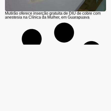
Mutirão oferece inserção gratuita de DIU de cobre com
anestesia na Clínica da Mulher, em Guarapuava
PR-466 terá interdições totais para detonação de rochas
entre Guarapuava e Turvo nesta quinta (6) e sexta-feira
(7)