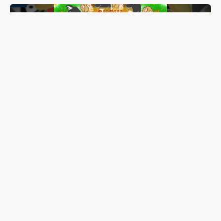
Lis Maia tem show “Coração Brasileiro” transferido para
outubro; espetáculo reunirá mais de 20 artistas de
Guarapuava