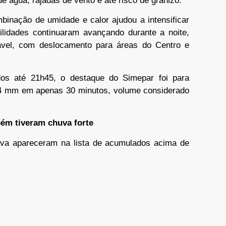
 água, rajadas de vento e até risco de granizo.
binação de umidade e calor ajudou a intensificar
bilidades continuaram avançando durante a noite,
avel, com deslocamento para áreas do Centro e
dos até 21h45, o destaque do Simepar foi para
4 mm em apenas 30 minutos, volume considerado
ém tiveram chuva forte
va apareceram na lista de acumulados acima de