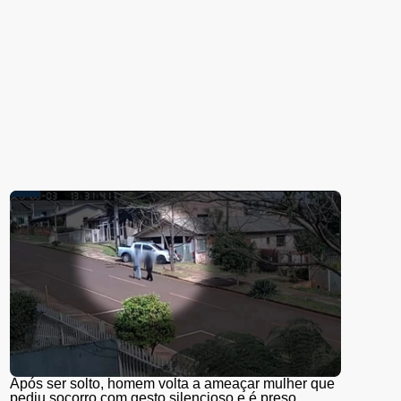
Após ser solto, homem volta a ameaçar mulher que
pediu socorro com gesto silencioso e é preso