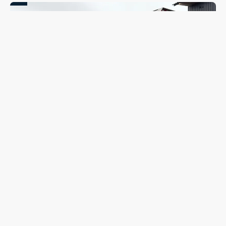
Coleta seletiva será retomada em Guarapuava nesta
segunda-feira (10); veja quando o caminhão passará no
seu bairro