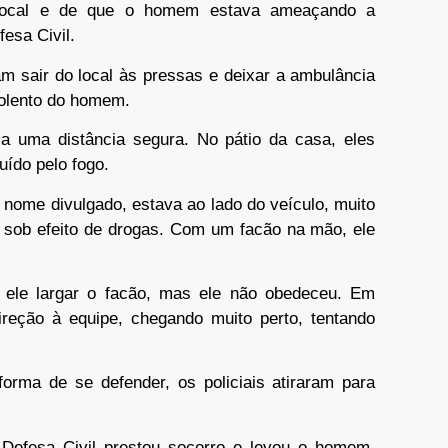
 local e de que o homem estava ameaçando a
esa Civil.
am sair do local às pressas e deixar a ambulância
iolento do homem.
a uma distância segura. No pátio da casa, eles
uído pelo fogo.
nome divulgado, estava ao lado do veículo, muito
u sob efeito de drogas. Com um facão na mão, ele
a ele largar o facão, mas ele não obedeceu. Em
reção à equipe, chegando muito perto, tentando
forma de se defender, os policiais atiraram para
Defesa Civil prestou socorro e levou o homem,