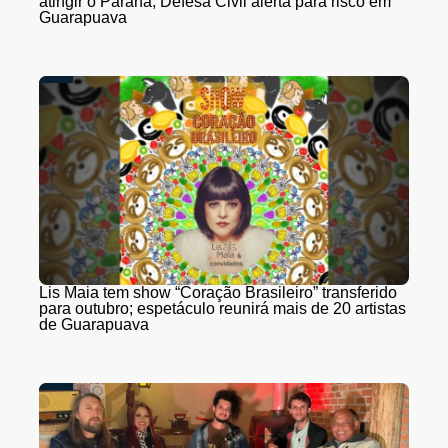
atingir o Paraná; Defesa Civil alerta para risco em
Guarapuava
Lis Maia tem show “Coração Brasileiro” transferido
para outubro; espetáculo reunirá mais de 20 artistas
de Guarapuava