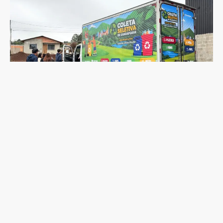
Coleta seletiva será retomada em Guarapuava nesta
segunda-feira (10); veja quando o caminhão passará no
seu bairro