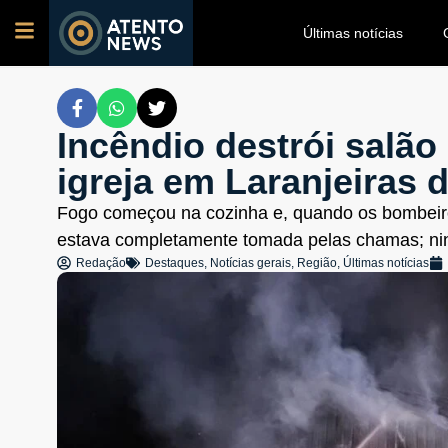
Últimas notícias
Incêndio destrói salão
igreja em Laranjeiras 
Fogo começou na cozinha e, quando os bombeiro
estava completamente tomada pelas chamas; nin
Redação
Destaques
,
Notícias gerais
,
Região
,
Últimas notícias