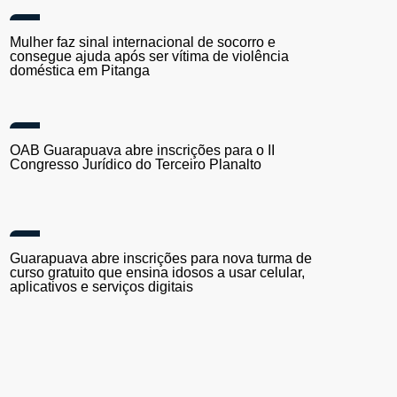
Carga com cerca de 1.300 caixas de vinho é
apreendida em Guarapuava
Mulher faz sinal internacional de socorro e
consegue ajuda após ser vítima de violência
doméstica em Pitanga