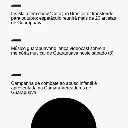
Tempestades e ventos acima de 80 km/h podem
atingir o Paraná; Defesa Civil alerta para risco em
Guarapuava
Lis Maia tem show “Coração Brasileiro” transferido
para outubro; espetáculo reunirá mais de 20 artistas
de Guarapuava