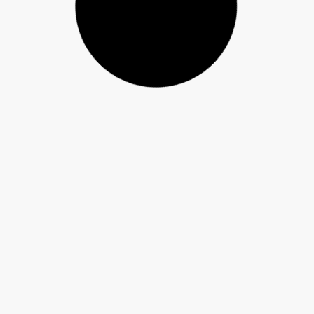
Músico guarapuavano lança videocast sobre a
memória musical de Guarapuava neste sábado (8)
Campanha de combate ao abuso infantil é
apresentada na Câmara Vereadores de
Guarapuava