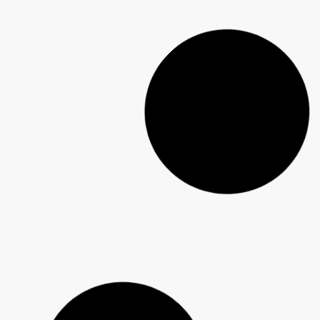
Pai de Cadu atualiza estado de saúde do filho após
atropelamento em Guarapuava: “Ele está querendo
voltar com tudo”
Guarapuava entra para a história com a primeira
Indicação Geográfica para cervejas artesanais do
Brasil