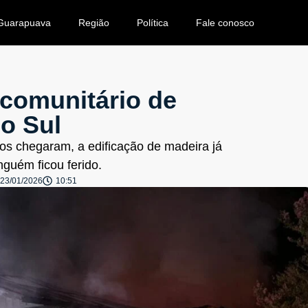
Guarapuava
Região
Política
Fale conosco
 comunitário de
do Sul
s chegaram, a edificação de madeira já
guém ficou ferido.
23/01/2026
10:51