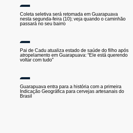
Após ser solto, homem volta a ameaçar mulher que
pediu socorro com gesto silencioso e é preso
novamente em Pitanga
Coleta seletiva será retomada em Guarapuava
nesta segunda-feira (10); veja quando o caminhão
passará no seu bairro