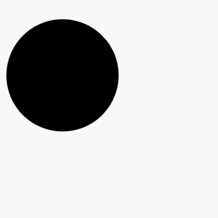
OAB Guarapuava abre inscrições para o II
Congresso Jurídico do Terceiro Planalto
Guarapuava abre inscrições para nova turma de
curso gratuito que ensina idosos a usar celular,
aplicativos e serviços digitais