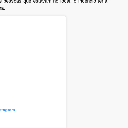
e pessoas que estavam no local, o incêndio teria
ha.
nstagram