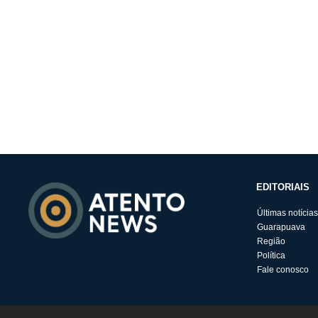
EDITORIAIS
Últimas notícias
Guarapuava
Região
Política
Fale conosco