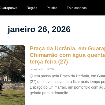
Guarapuava
Região
Política
Fale conosco
janeiro 26, 2026
Praça da Ucrânia, em Guara
Chimarrão com água quente 
terça-feira (27)
janeiro 26, 2026
Quem passa pela Praça da Ucrânia, em Guarap
(27) um novo motivo para ficar mais tempo por 
Espaço do Chimarrão, um ponto fixo com águ
gelada para hidratação.