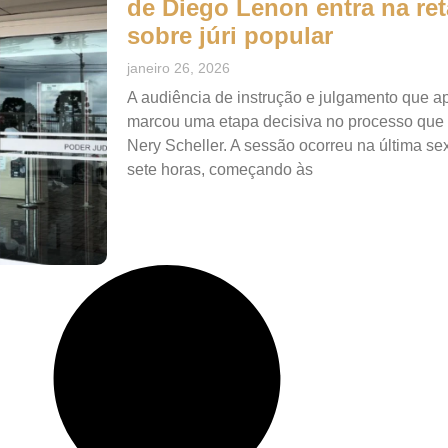
de Diego Lenon entra na ret
sobre júri popular
janeiro 26, 2026
A audiência de instrução e julgamento que a
marcou uma etapa decisiva no processo que 
Nery Scheller. A sessão ocorreu na última sex
sete horas, começando às