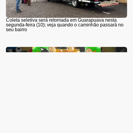
Coleta seletiva será retomada em Guarapuava nesta
segunda-feira (10); veja quando o caminhão passará no
seu bairro
Lis Maia tem show “Coração Brasileiro” transferido para
outubro; espetáculo reunirá mais de 20 artistas de
Guarapuava