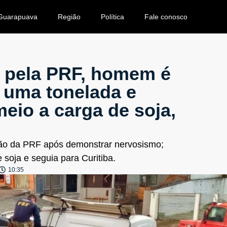
Guarapuava
Região
Política
Fale conosco
o pela PRF, homem é
 uma tonelada e
io a carga de soja,
ação da PRF após demonstrar nervosismo;
soja e seguia para Curitiba.
10:35