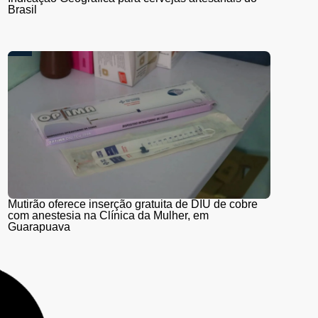
Brasil
Mutirão oferece inserção gratuita de DIU de cobre
com anestesia na Clínica da Mulher, em
Guarapuava
Guarapuava adere à Estratégia de Multivacinação
2026, promovida pelo Ministério da Saúde; veja
quem deve se vacinar e os locais de atendimento