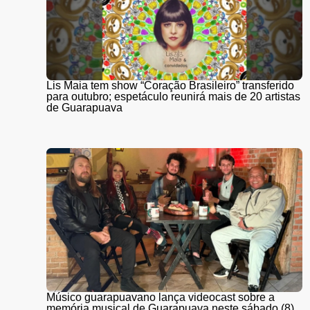
Lis Maia tem show “Coração Brasileiro” transferido
para outubro; espetáculo reunirá mais de 20 artistas
de Guarapuava
Músico guarapuavano lança videocast sobre a
memória musical de Guarapuava neste sábado (8)