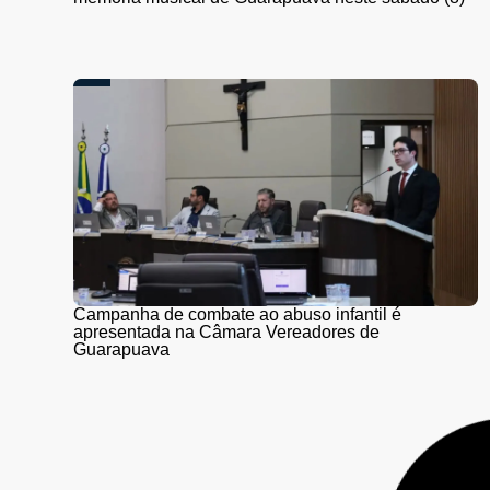
Campanha de combate ao abuso infantil é
apresentada na Câmara Vereadores de
Guarapuava
PR-466 terá interdições totais para detonação de
rochas entre Guarapuava e Turvo nesta quinta (6) e
sexta-feira (7)