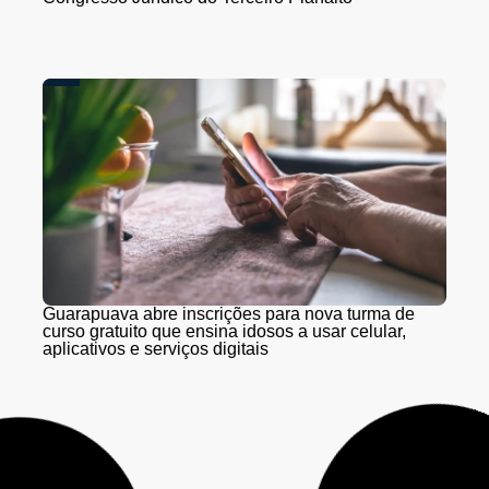
Guarapuava abre inscrições para nova turma de
curso gratuito que ensina idosos a usar celular,
aplicativos e serviços digitais
Obras na Serra da Esperança seguem nesta quarta
(5) e quinta-feira (6) sem interdições; Pare e Siga
retorna na sexta (7)