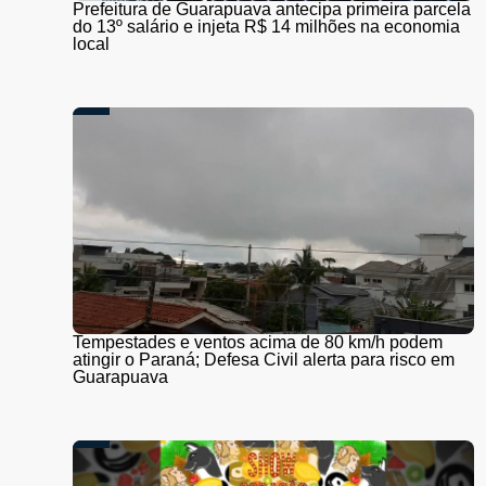
Prefeitura de Guarapuava antecipa primeira parcela
do 13º salário e injeta R$ 14 milhões na economia
local
Tempestades e ventos acima de 80 km/h podem
atingir o Paraná; Defesa Civil alerta para risco em
Guarapuava