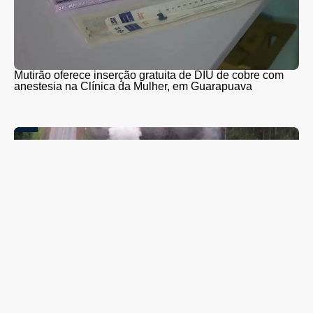
Mutirão oferece inserção gratuita de DIU de cobre com
anestesia na Clínica da Mulher, em Guarapuava
PR-466 terá interdições totais para detonação de rochas
entre Guarapuava e Turvo nesta quinta (6) e sexta-feira