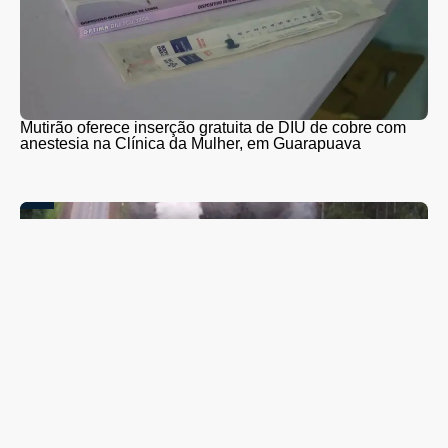
Mutirão oferece inserção gratuita de DIU de cobre com
anestesia na Clínica da Mulher, em Guarapuava
PR-466 terá interdições totais para detonação de rochas