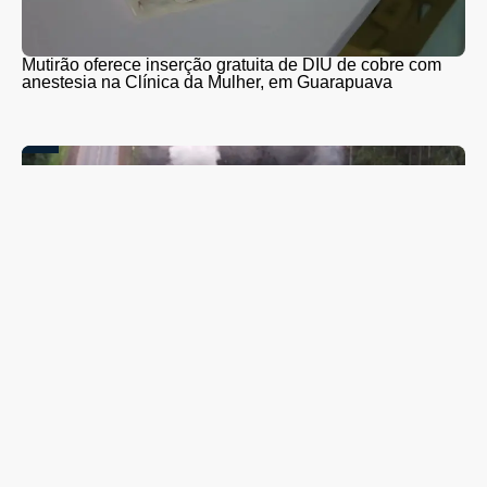
Mutirão oferece inserção gratuita de DIU de cobre com
anestesia na Clínica da Mulher, em Guarapuava
PR-466 terá interdições totais para detonação de rochas
entre Guarapuava e Turvo nesta quinta (6) e sexta-feira
(7)