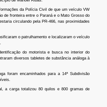
icípio de Manoel Ribas.
nformações da Polícia Civil de que um veículo VW
ão de fronteira entre o Paraná e o Mato Grosso do
estaria circulando pela PR-466, nas proximidades
nsificaram o patrulhamento e localizaram o veículo
.
dentificação do motorista e busca no interior do
ntraram diversos tabletes de substância análoga à
oga foram encaminhados para a 14ª Subdivisão
íveis.
l, a carga totalizou 80 quilos e 800 gramas de