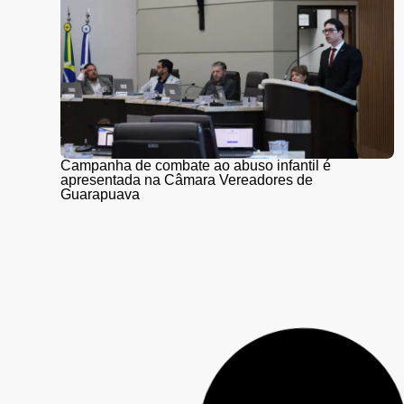
Campanha de combate ao abuso infantil é
apresentada na Câmara Vereadores de
Guarapuava
PR-466 terá interdições totais para detonação de
rochas entre Guarapuava e Turvo nesta quinta (6) e
sexta-feira (7)
UTFPR abre inscrições para o Vestibular 2027 com
179 vagas em Guarapuava; provas serão aplicadas