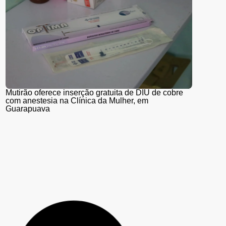
Mutirão oferece inserção gratuita de DIU de cobre
com anestesia na Clínica da Mulher, em
Guarapuava
Guarapuava adere à Estratégia de Multivacinação
2026, promovida pelo Ministério da Saúde; veja
quem deve se vacinar e os locais de atendimento
Guarapuava é reconhecida com o Prêmio “Prefeito
Inovador 2026” pelo projeto Tecnologia Educacional