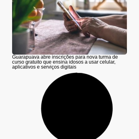
Guarapuava abre inscrições para nova turma de
curso gratuito que ensina idosos a usar celular,
aplicativos e serviços digitais
Obras na Serra da Esperança seguem nesta quarta
(5) e quinta-feira (6) sem interdições; Pare e Siga
retorna na sexta (7)
Seguem abertas as inscrições para o curso gratuito
de Impressão 3D da Secretaria de Inovação, em