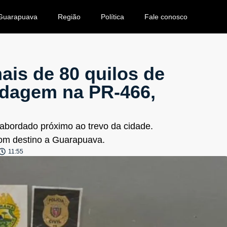
Guarapuava
Região
Política
Fale conosco
is de 80 quilos de
dagem na PR-466,
abordado próximo ao trevo da cidade.
 com destino a Guarapuava.
11:55