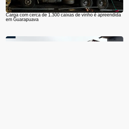
Carga com cerca de 1.300 caixas de vinho é apreendida
em Guarapuava
Coleta seletiva será retomada em Guarapuava nesta
segunda-feira (10); veja quando o caminhão passará no
seu bairro