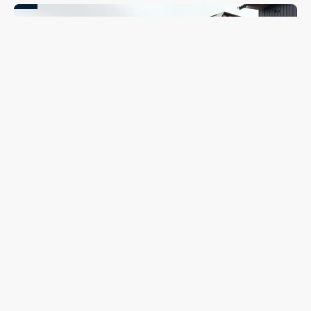
Coleta seletiva será retomada em Guarapuava nesta
segunda-feira (10); veja quando o caminhão passará no
seu bairro