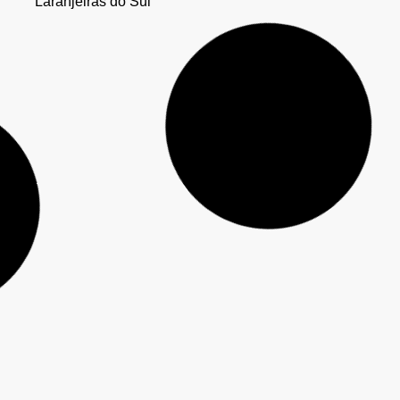
Seguem abertas as inscrições para o curso gratuito
de Impressão 3D da Secretaria de Inovação, em
Guarapuava
Mulher é presa com 428 canetas de Mounjaro e 18
celulares em ônibus abordado pela PM em
Laranjeiras do Sul