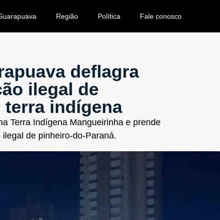
Guarapuava
Região
Política
Fale conosco
rapuava deflagra
ão ilegal de
 terra indígena
 Terra Indígena Mangueirinha e prende
 ilegal de pinheiro-do-Paraná.