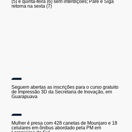
Obras na Serra da Esperança seguem nesta quarta
(5) e quinta-feira (6) sem interdições; Pare e Siga
retorna na sexta (7)