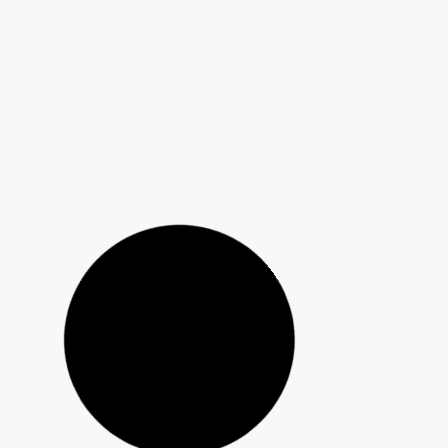
Guarapuava é reconhecida com o Prêmio “Prefeito
Inovador 2026” pelo projeto Tecnologia Educacional
Menino de 4 anos morre após ser atingido por
coluna de concreto em Prudentópolis