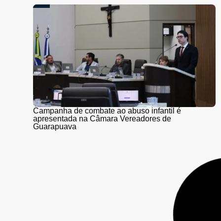
Campanha de combate ao abuso infantil é
apresentada na Câmara Vereadores de
Guarapuava
PR-466 terá interdições totais para detonação de
rochas entre Guarapuava e Turvo nesta quinta (6) e
sexta-feira (7)