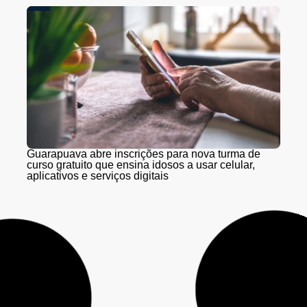
Guarapuava abre inscrições para nova turma de
curso gratuito que ensina idosos a usar celular,
aplicativos e serviços digitais
Obras na Serra da Esperança seguem nesta quarta
(5) e quinta-feira (6) sem interdições; Pare e Siga
retorna na sexta (7)