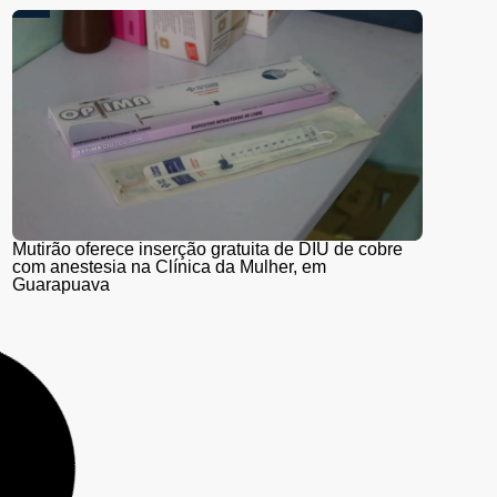
Mutirão oferece inserção gratuita de DIU de cobre
com anestesia na Clínica da Mulher, em
Guarapuava
Guarapuava adere à Estratégia de Multivacinação
2026, promovida pelo Ministério da Saúde; veja
quem deve se vacinar e os locais de atendimento