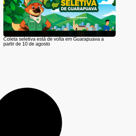
Coleta seletiva está de volta em Guarapuava a
partir de 10 de agosto
Bombeiros localizam corpo de jovem de 24 anos
que desapareceu após barco virar em Rio Bonito do
Iguaçu
Prefeitura de Guarapuava estrutura projeto para
fortalecer a comercialização de hortifrutigranjeiros
na região