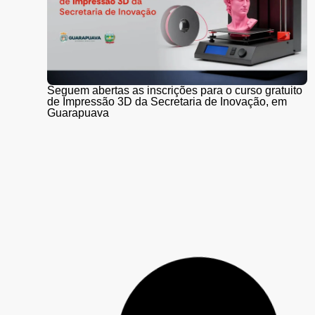
Seguem abertas as inscrições para o curso gratuito
de Impressão 3D da Secretaria de Inovação, em
Guarapuava
Mulher é presa com 428 canetas de Mounjaro e 18
celulares em ônibus abordado pela PM em
Laranjeiras do Sul
Rapaz de 24 anos segue desaparecido após barco
virar em alagado de Rio Bonito do Iguaçu; buscas
continuam neste sábado (1)