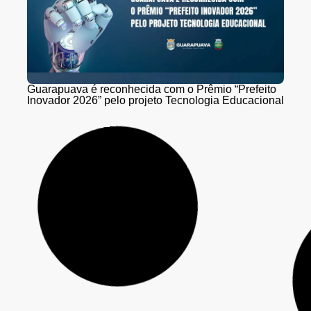
Guarapuava é reconhecida com o Prêmio “Prefeito
Inovador 2026” pelo projeto Tecnologia Educacional
Menino de 4 anos morre após ser atingido por
coluna de concreto em Prudentópolis
PCPR prende investigado por homicídio de pai e
filho em General Carneiro