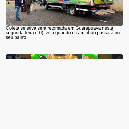
Coleta seletiva será retomada em Guarapuava nesta
segunda-feira (10); veja quando o caminhão passará no
seu bairro
Lis Maia tem show “Coração Brasileiro” transferido para
outubro; espetáculo reunirá mais de 20 artistas de