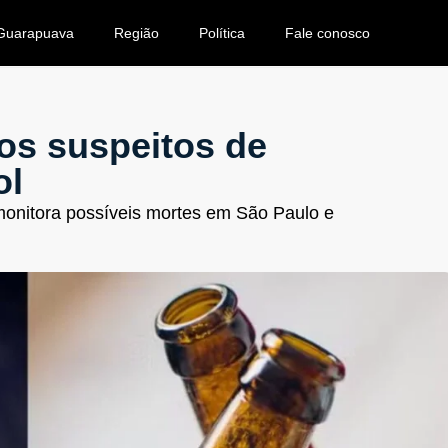
Guarapuava
Região
Política
Fale conosco
sos suspeitos de
ol
 monitora possíveis mortes em São Paulo e