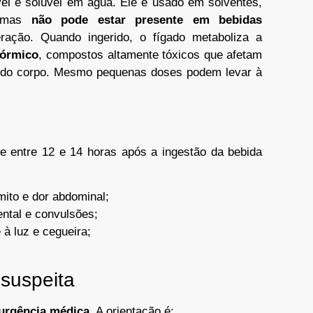
vel e solúvel em água. Ele é usado em solventes,
s, mas
não pode estar presente em bebidas
eração. Quando ingerido, o fígado metaboliza a
fórmico
, compostos altamente tóxicos que afetam
s do corpo. Mesmo pequenas doses podem levar à
e entre 12 e 14 horas após a ingestão da bebida
ito e dor abdominal;
ntal e convulsões;
 à luz e cegueira;
suspeita
urgência médica
. A orientação é: