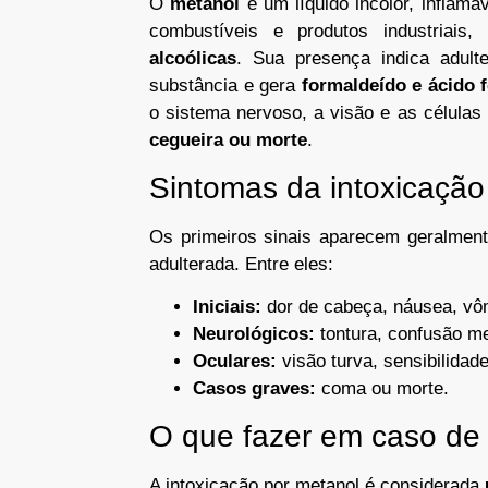
O
metanol
é um líquido incolor, inflamá
combustíveis e produtos industriai
alcoólicas
. Sua presença indica adult
substância e gera
formaldeído e ácido 
o sistema nervoso, a visão e as célula
cegueira ou morte
.
Sintomas da intoxicação
Os primeiros sinais aparecem geralment
adulterada. Entre eles:
Iniciais:
dor de cabeça, náusea, vôm
Neurológicos:
tontura, confusão me
Oculares:
visão turva, sensibilidade
Casos graves:
coma ou morte.
O que fazer em caso de 
A intoxicação por metanol é considerada