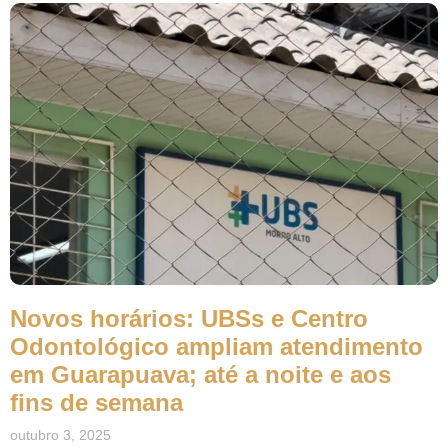
Novos horários: UBSs e Centro
Odontológico ampliam atendimento
em Guarapuava; até a noite e aos
fins de semana
outubro 3, 2025