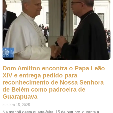
Dom Amilton encontra o Papa Leão
XIV e entrega pedido para
reconhecimento de Nossa Senhora
de Belém como padroeira de
Guarapuava
outubro 15, 2025
Na manhã desta quarta-feira, 15 de outubro, durante a