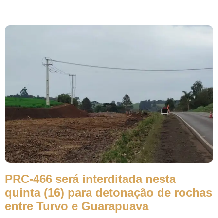
PRC-466 será interditada nesta
quinta (16) para detonação de rochas
entre Turvo e Guarapuava