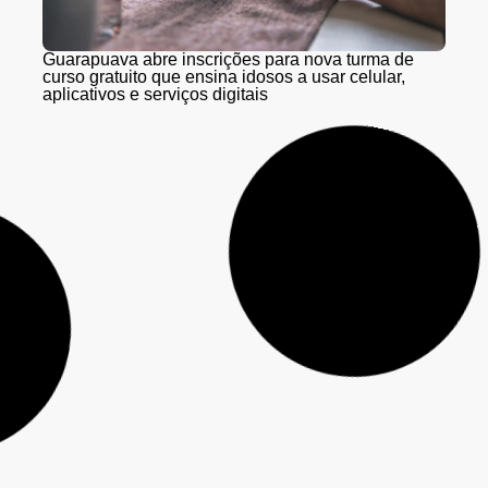
Guarapuava abre inscrições para nova turma de
curso gratuito que ensina idosos a usar celular,
aplicativos e serviços digitais
Obras na Serra da Esperança seguem nesta quarta
(5) e quinta-feira (6) sem interdições; Pare e Siga
retorna na sexta (7)
Seguem abertas as inscrições para o curso gratuito
de Impressão 3D da Secretaria de Inovação, em
Guarapuava