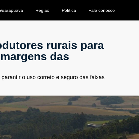
Guarapuava
Região
Política
Fale conosco
dutores rurais para
s margens das
a garantir o uso correto e seguro das faixas