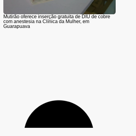
Mutirão oferece inserção gratuita de DIU de cobre
com anestesia na Clínica da Mulher, em
Guarapuava
Guarapuava adere à Estratégia de Multivacinação
2026, promovida pelo Ministério da Saúde; veja
quem deve se vacinar e os locais de atendimento
Guarapuava é reconhecida com o Prêmio “Prefeito
Inovador 2026” pelo projeto Tecnologia Educacional