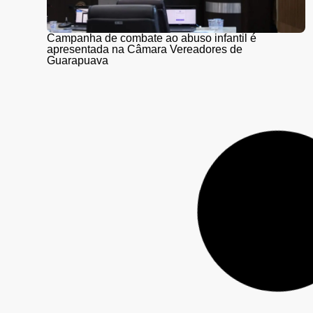
Campanha de combate ao abuso infantil é
apresentada na Câmara Vereadores de
Guarapuava
PR-466 terá interdições totais para detonação de
rochas entre Guarapuava e Turvo nesta quinta (6) e
sexta-feira (7)
UTFPR abre inscrições para o Vestibular 2027 com
179 vagas em Guarapuava; provas serão aplicadas
em novembro