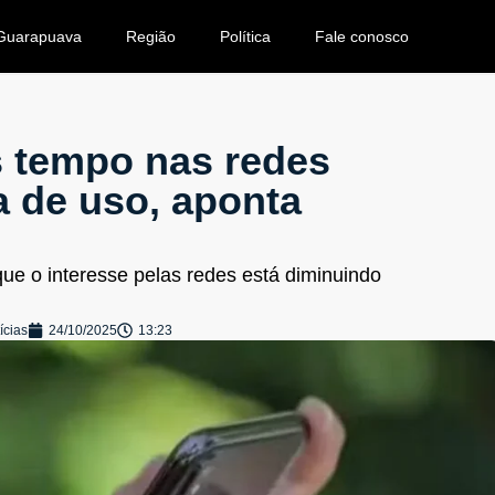
Guarapuava
Região
Política
Fale conosco
 tempo nas redes
 de uso, aponta
ue o interesse pelas redes está diminuindo
ícias
24/10/2025
13:23