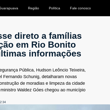
Guarapuava
Região
Política
Fale conosco
e direto a famílias
ução em Rio Bonito
últimas informações
Segurança Pública, Hudson Leôncio Teixeira,
nel Fernando Schunig, detalharam novas
construção de moradias e limpeza da cidade
o ministro Waldez Góes chegou ao município
2:34