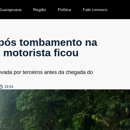
Guarapuava
Região
Política
Fale conosco
após tombamento na
 motorista ficou
levada por terceiros antes da chegada do
19:54