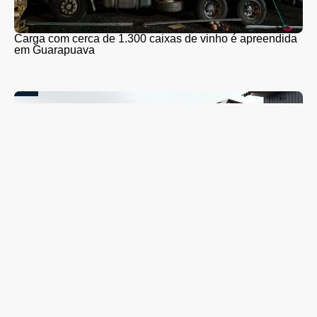
Carga com cerca de 1.300 caixas de vinho é apreendida
em Guarapuava
Coleta seletiva será retomada em Guarapuava nesta
segunda-feira (10); veja quando o caminhão passará no
seu bairro