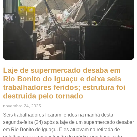
Laje de supermercado desaba em
Rio Bonito do Iguaçu e deixa seis
trabalhadores feridos; estrutura foi
destruída pelo tornado
novembro 24, 2025
Seis trabalhadores ficaram feridos na manhã desta
segunda-feira (24) após a laje de um supermercado desabar
em Rio Bonito do Iguaçu. Eles atuavam na retirada de
entulhos para a reconstrução do prédio, que havia sido